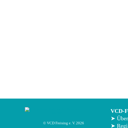
VCD-Fr
➤ Über
© VCD Freising e. V. 2026
➤ Reg