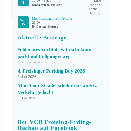
17:00
–
18:30
4
Marienplatz
, Freising
Mobilitätsstammtisch Freising
Sep.
20:00
15
Et Cetera
, Freising
Aktuelle Beiträge
Schlechtes Vorbild: Fahrschulauto
parkt auf Fußgängerweg
6. August 2026
4. Freisinger Parking Day 2026
3. Juli 2026
Münchner Straße: wieder nur an Kfz-
Verkehr gedacht
3. Juli 2026
Der VCD Freising-Erding-
Dachau auf Facebook