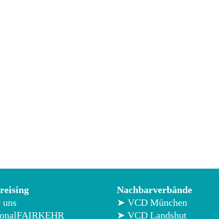
eising
Nachbarverbände
 uns
➤ VCD München
ionalFAIRKEHR
➤ VCD Landshut