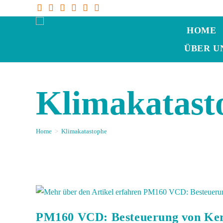
HOME
ÜBER U
Klimakatast
Home
>
Klimakatastophe
PM160 VCD: Besteuerung von Keros