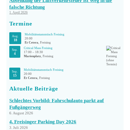
Absenkung der Luftverkehrsteuer ist Weg in die
falsche Richtung
1. April 2026
Termine
Mobilitätsstammtisch Freising
Aug.
20:00
18
Et Cetera
, Freising
Critical Mass Freising
Sep.
17:00
–
18:30
4
Marienplatz
, Freising
Mobilitätsstammtisch Freising
Sep.
20:00
15
Et Cetera
, Freising
Aktuelle Beiträge
Schlechtes Vorbild: Fahrschulauto parkt auf
Fußgängerweg
6. August 2026
4. Freisinger Parking Day 2026
3. Juli 2026