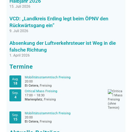
Halbjahr 2026
15. Juli 2026
VCD: „Landkreis Erding legt beim ÖPNV den
Rückwärtsgang ein“
9. Juli 2026
Absenkung der Luftverkehrsteuer ist Weg in die
falsche Richtung
1. April 2026
Termine
Mobilitätsstammtisch Freising
Aug.
20:00
18
Et Cetera
, Freising
Critical Mass Freising
Sep.
17:00
–
18:30
4
Marienplatz
, Freising
Mobilitätsstammtisch Freising
Sep.
20:00
15
Et Cetera
, Freising