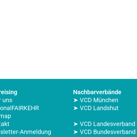
eising
Nachbarverbände
 uns
➤ VCD München
ionalFAIRKEHR
➤ VCD Landshut
emap
takt
➤ VCD Landesverband 
sletter-Anmeldung
➤ VCD Bundesverband