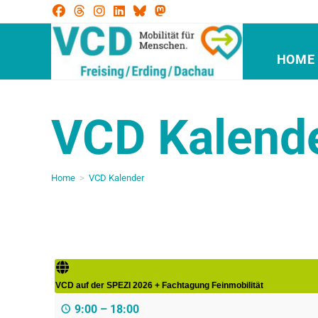
HOME
VCD Kalend
Home
>
VCD Kalender
VCD auf der SPEZI 2026 + Fachtagung Feinmobilität
9:00
–
18:00