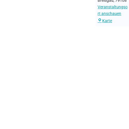
Breisgau
,
79108
Veranstaltungso
rt anschauen
Karte