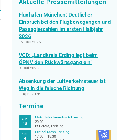
Aktuelle Pressemitteilungen
Flughafen München: Deutlicher
+
Einbruch bei den Flugbewegungen und
Passagierzahlen im ersten Halbjahr
2026
15. Juli 2026
VCD: „Landkreis Erding legt beim
ÖPNV den Rückwärtsgang ein“
9. Juli 2026
Absenkung der Luftverkehrsteuer ist
Weg in die falsche Richtung
1. April 2026
Termine
Mobilitätsstammtisch Freising
Aug.
20:00
18
Et Cetera
, Freising
Critical Mass Freising
Sep.
17:00
–
18:30
4