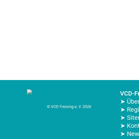
VCD-Fr
➤ Über
© VCD Freising e. V. 2026
➤ Reg
➤ Sit
➤ Kon
➤ New