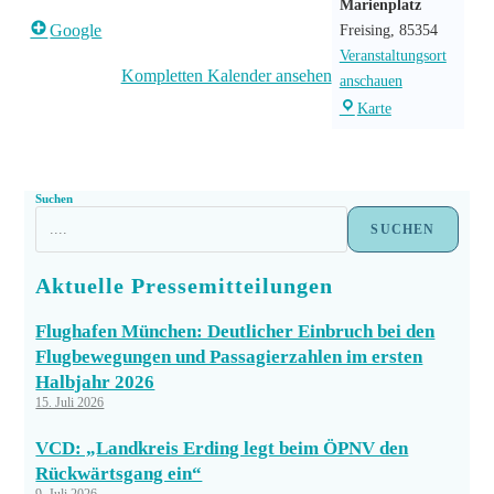
Marienplatz
Google
Freising
,
85354
Veranstaltungsort
Kompletten Kalender ansehen
anschauen
Karte
Suchen
SUCHEN
Aktuelle Pressemitteilungen
Flughafen München: Deutlicher Einbruch bei den
Flugbewegungen und Passagierzahlen im ersten
Halbjahr 2026
15. Juli 2026
VCD: „Landkreis Erding legt beim ÖPNV den
Rückwärtsgang ein“
9. Juli 2026