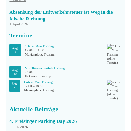
Absenkung der Luftverkehrsteuer ist Weg in die
falsche Richtung
1. April 2026
Termine
Critical Mass Freising
Aug.
17:00
–
18:30
7
Marienplatz
, Freising
Mobilitätsstammtisch Freising
Aug.
20:00
18
Et Cetera
, Freising
Critical Mass Freising
Sep.
17:00
–
18:30
4
Marienplatz
, Freising
Aktuelle Beiträge
4. Freisinger Parking Day 2026
3. Juli 2026