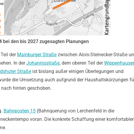
4 bei den bis 2027 zugesagten Planungen
 Teil der
Mainburger Straße
zwischen Alois-Steinecker-Straße u
sehen. In der
Johannisstraße
, dem oberen Teil der
Wippenhause
dshuter Straße
ist bislang außer einigen Überlegungen und
 wurde die Umsetzung auch aufgrund der Haushaltskürzungen fü
h nach hinten geschoben.
g.
Bahnposten 15
(Bahnquerung von Lerchenfeld in die
hneckentempo voran. Die konkrete Schaffung einer komfortable
ne.