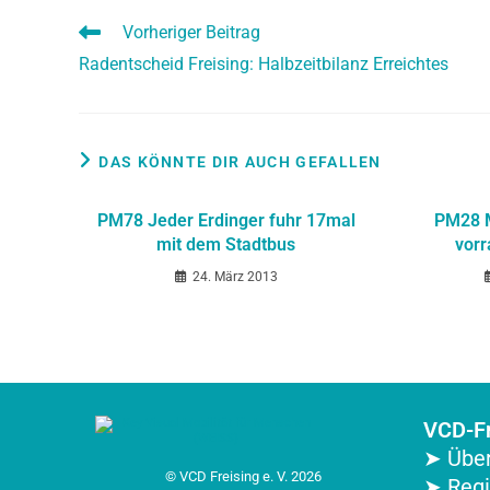
Vorheriger Beitrag
Radentscheid Freising: Halbzeitbilanz Erreichtes
DAS KÖNNTE DIR AUCH GEFALLEN
PM78 Jeder Erdinger fuhr 17mal
PM28 M
mit dem Stadtbus
vor
24. März 2013
VCD-Fr
➤ Über
© VCD Freising e. V. 2026
➤ Reg