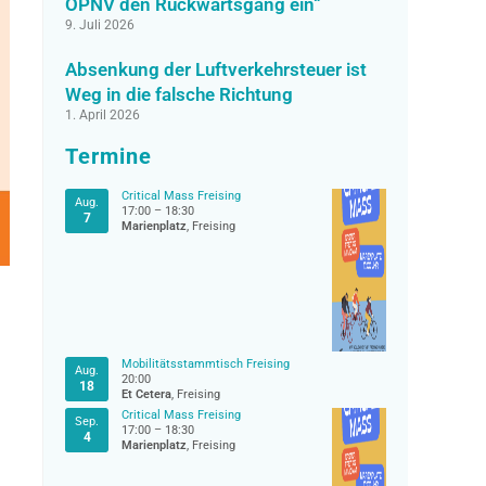
ÖPNV den Rückwärtsgang ein“
9. Juli 2026
Absenkung der Luftverkehrsteuer ist
Weg in die falsche Richtung
1. April 2026
Termine
Critical Mass Freising
Aug.
17:00
–
18:30
7
Marienplatz
, Freising
Mobilitätsstammtisch Freising
Aug.
20:00
18
Et Cetera
, Freising
Critical Mass Freising
Sep.
17:00
–
18:30
4
Marienplatz
, Freising