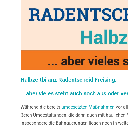
Halbzeitbilanz Radentscheid Freising:
… aber vieles steht auch noch aus oder ve
Während die be­reits
umgesetz­ten Maßnah­men
vor al
ßeren Umgestal­tungen, die dann auch mit bauli­chen
Insbesondere die Bahnquerun­gen liegen noch in weite