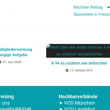
Nächster Beitrag
Busverkehr in Freisi
itgliederwerbung
rangige Aufgabe
15. Juni 2008
A 94 so schlimm wie befürchtet
13. Oktober 2019
eising
Nachbarverbände
 uns
➤ VCD München
ionalFAIRKEHR
➤ VCD Landshut