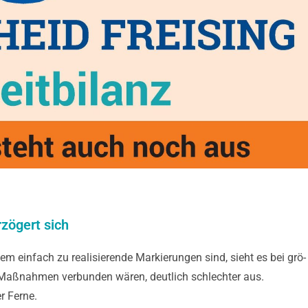
rzögert sich
lem einfach zu rea­lisierende Mar­kierungen sind, sieht es bei grö­
 Maßnah­men verbunden wären, deutlich schlechter aus.
r Ferne.