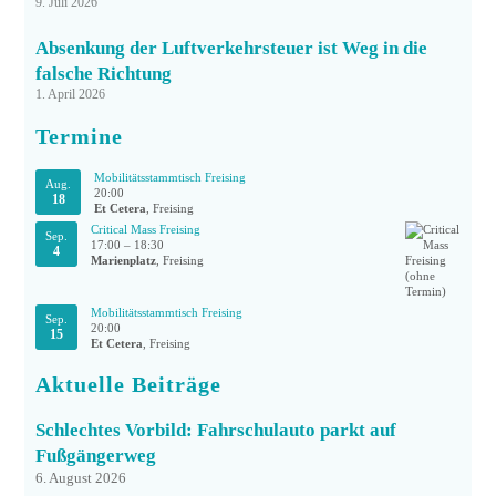
9. Juli 2026
Absenkung der Luftverkehrsteuer ist Weg in die
falsche Richtung
1. April 2026
Termine
Mobilitätsstammtisch Freising
Aug.
20:00
18
Et Cetera
, Freising
Critical Mass Freising
Sep.
17:00
–
18:30
4
Marienplatz
, Freising
Mobilitätsstammtisch Freising
Sep.
20:00
15
Et Cetera
, Freising
Aktuelle Beiträge
Schlechtes Vorbild: Fahrschulauto parkt auf
Fußgängerweg
6. August 2026