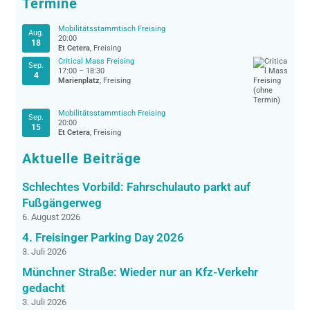
Termine
Mobilitätsstammtisch Freising
Aug.
20:00
18
Et Cetera
, Freising
Critical Mass Freising
Sep.
17:00
–
18:30
4
Marienplatz
, Freising
Mobilitätsstammtisch Freising
Sep.
20:00
15
Et Cetera
, Freising
Aktuelle Beiträge
Schlechtes Vorbild: Fahrschulauto parkt auf
Fußgängerweg
6. August 2026
4. Freisinger Parking Day 2026
3. Juli 2026
Münchner Straße: Wieder nur an Kfz-Verkehr
gedacht
3. Juli 2026