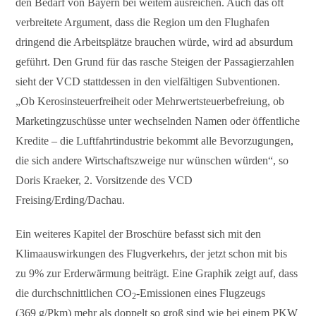
den Bedarf von Bayern bei weitem ausreichen. Auch das oft
verbreitete Argument, dass die Region um den Flughafen
dringend die Arbeitsplätze brauchen würde, wird ad absurdum
geführt. Den Grund für das rasche Steigen der Passagierzahlen
sieht der VCD stattdessen in den vielfältigen Subventionen.
„Ob Kerosinsteuerfreiheit oder Mehrwertsteuerbefreiung, ob
Marketingzuschüsse unter wechselnden Namen oder öffentliche
Kredite – die Luftfahrtindustrie bekommt alle Bevorzugungen,
die sich andere Wirtschaftszweige nur wünschen würden“, so
Doris Kraeker, 2. Vorsitzende des VCD
Freising/Erding/Dachau.
Ein weiteres Kapitel der Broschüre befasst sich mit den
Klimaauswirkungen des Flugverkehrs, der jetzt schon mit bis
zu 9% zur Erderwärmung beiträgt. Eine Graphik zeigt auf, dass
die durchschnittlichen CO
-Emissionen eines Flugzeugs
2
(369 g/Pkm) mehr als doppelt so groß sind wie bei einem PKW