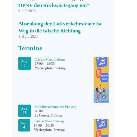
ÖPNV den Rückwärtsgang ein“
9. Juli 2026
Absenkung der Luftverkehrsteuer ist
Weg in die falsche Richtung
1. April 2026
Termine
Critical Mass Freising
Aug.
17:00
–
18:30
7
Marienplatz
, Freising
Mobilitätsstammtisch Freising
Aug.
20:00
18
Et Cetera
, Freising
Critical Mass Freising
Sep.
17:00
–
18:30
4
Marienplatz
, Freising