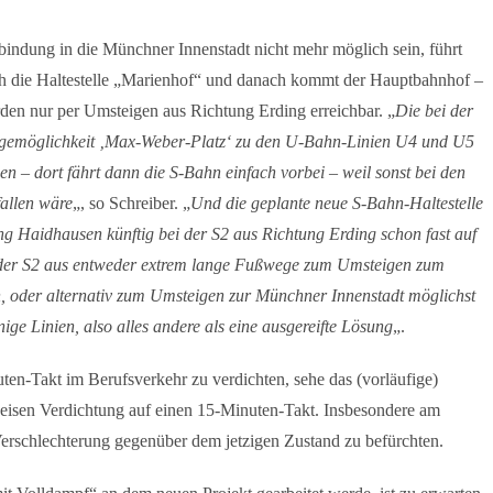
bindung in die Münchner Innenstadt nicht mehr möglich sein, führt
h die Haltestelle „Marienhof“ und danach kommt der Hauptbahnhof –
rden nur per Umsteigen aus Richtung Erding erreichbar. „
Die bei der
eigemöglichkeit ‚Max-Weber-Platz‘ zu den U-Bahn-Linien U4 und U5
n – dort fährt dann die S-Bahn einfach vorbei – weil sonst bei den
fallen wäre
„, so Schreiber. „
Und die geplante neue S-Bahn-Haltestelle
ng Haidhausen künftig bei der S2 aus Richtung Erding schon fast auf
 der S2 aus entweder extrem lange Fußwege zum Umsteigen zum
 oder alternativ zum Umsteigen zur Münchner Innenstadt möglichst
ige Linien, also alles andere als eine ausgereifte Lösung
„.
ten-Takt im Berufsverkehr zu verdichten, sehe das (vorläufige)
weisen Verdichtung auf einen 15-Minuten-Takt. Insbesondere am
erschlechterung gegenüber dem jetzigen Zustand zu befürchten.