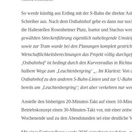
So werde künftig aus Erding mit der S-Bahn die direkte An
Schreiber aus. Nach dem Ostbahnhof gebe es dann nur noc
die Haltestellen Rosenheimer Platz, Isartor und Stachus we
gewählten Streckenführung eigentlich naheliegende Umst
sowie zur Tram wurde bei den Planungen komplett gestriche
Wirtschaftlichkeitsberechnungen das Projekt völlig durchge
‚Ostbahnhof‘ ist bedingt durch den Kurvenradius in Richtu
halbem Wege zum ‚Leuchtenbergring‘ „. Im Klartext: Von
Ostbahnhof zu den anderen S-Bahn-Linien und zur U-Bahn,
bereits am ‚Leuchtenbergring‘; dort aber verkehren nur wen
Anstelle den bisherigen 20-Minuten-Takt auf einen 10-Minu
Betriebskonzept einen 30-Minuten-Takt vor, mit einer zeit
Wochenende und zu den Abendstunden sei eine deutliche V