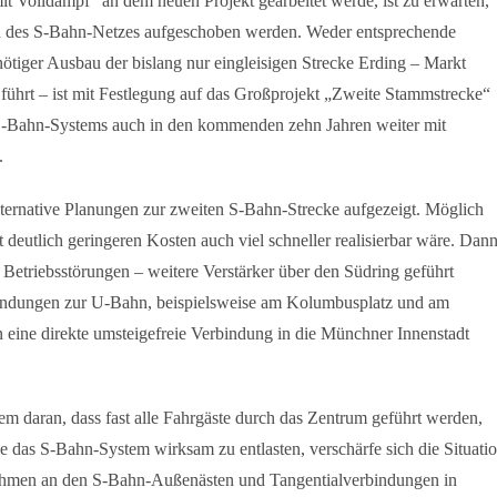
it Volldampf“ an dem neuen Projekt gearbeitet werde, ist zu erwarten,
 des S-Bahn-Netzes aufgeschoben werden. Weder entsprechende
tiger Ausbau der bislang nur eingleisigen Strecke Erding – Markt
ührt – ist mit Festlegung auf das Großprojekt „Zweite Stammstrecke“
S-Bahn-Systems auch in den kommenden zehn Jahren weiter mit
.
ernative Planungen zur zweiten S-Bahn-Strecke aufgezeigt. Möglich
 deutlich geringeren Kosten auch viel schneller realisierbar wäre. Dan
Betriebsstörungen – weitere Verstärker über den Südring geführt
bindungen zur U-Bahn, beispielsweise am Kolumbusplatz und am
 eine direkte umsteigefreie Verbindung in die Münchner Innenstadt
daran, dass fast alle Fahrgäste durch das Zentrum geführt werden,
le das S-Bahn-System wirksam zu entlasten, verschärfe sich die Situati
ahmen an den S-Bahn-Außenästen und Tangentialverbindungen in