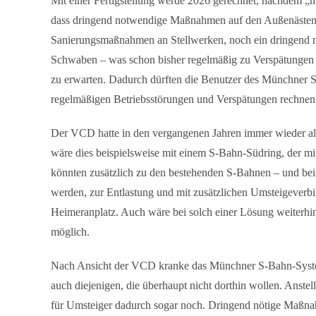
Mit einer Fertigstellung werde 2026 gerechnet; nachdem „m
dass dringend notwendige Maßnahmen auf den Außenästen
Sanierungsmaßnahmen an Stellwerken, noch ein dringend nö
Schwaben – was schon bisher regelmäßig zu Verspätungen f
zu erwarten. Dadurch dürften die Benutzer des Münchner 
regelmäßigen Betriebsstörungen und Verspätungen rechnen
Der VCD hatte in den vergangenen Jahren immer wieder alt
wäre dies beispielsweise mit einem S-Bahn-Südring, der mit
könnten zusätzlich zu den bestehenden S-Bahnen – und bei 
werden, zur Entlastung und mit zusätzlichen Umsteigever
Heimeranplatz. Auch wäre bei solch einer Lösung weiterhin
möglich.
Nach Ansicht der VCD kranke das Münchner S-Bahn-System 
auch diejenigen, die überhaupt nicht dorthin wollen. Anstel
für Umsteiger dadurch sogar noch. Dringend nötige Maßn