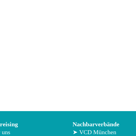
eising
Nachbarverbände
 uns
➤ VCD München