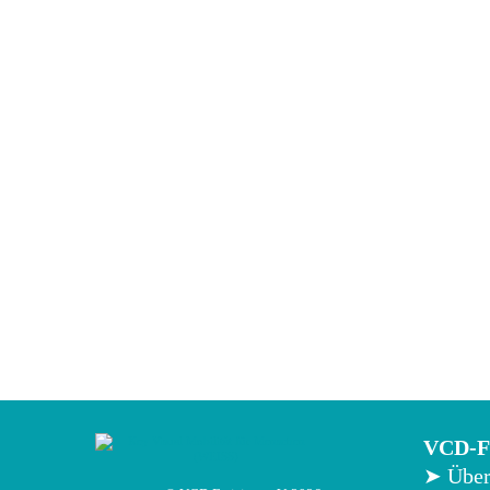
VCD-Fr
➤ Über