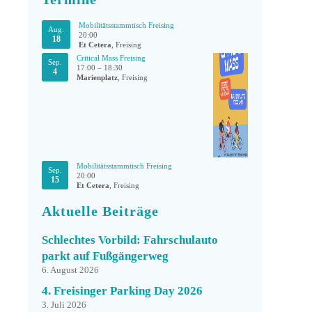
Mobilitätsstammtisch Freising
Aug.
20:00
18
Et Cetera
, Freising
Critical Mass Freising
Sep.
17:00
–
18:30
4
Marienplatz
, Freising
Mobilitätsstammtisch Freising
Sep.
20:00
15
Et Cetera
, Freising
Aktuelle Beiträge
Schlechtes Vorbild: Fahrschulauto
parkt auf Fußgängerweg
6. August 2026
4. Freisinger Parking Day 2026
3. Juli 2026