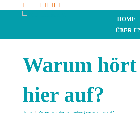
HOME
ÜBER U
Warum hört 
hier auf?
Home
>
Warum hört der Fahrradweg einfach hier auf?