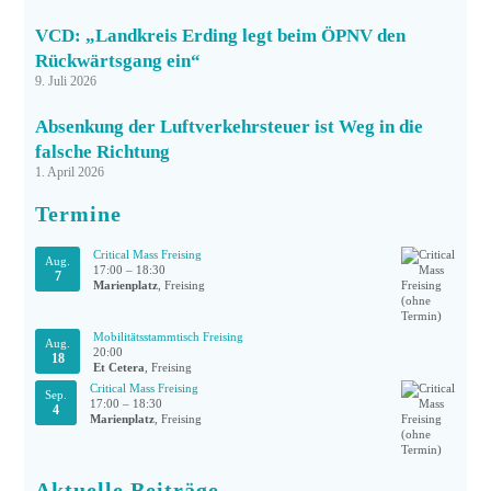
VCD: „Landkreis Erding legt beim ÖPNV den
Rückwärtsgang ein“
9. Juli 2026
Absenkung der Luftverkehrsteuer ist Weg in die
falsche Richtung
1. April 2026
Termine
Critical Mass Freising
Aug.
17:00
–
18:30
7
Marienplatz
, Freising
Mobilitätsstammtisch Freising
Aug.
20:00
18
Et Cetera
, Freising
Critical Mass Freising
Sep.
17:00
–
18:30
4
Marienplatz
, Freising
Aktuelle Beiträge