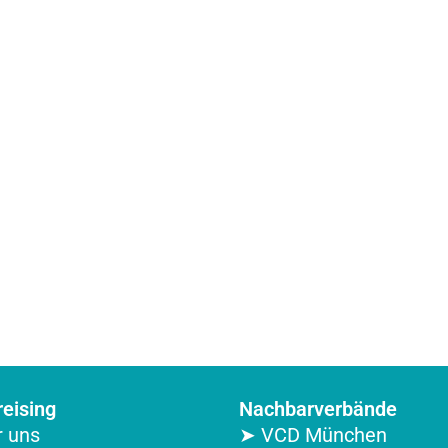
eising
Nachbarverbände
 uns
➤ VCD München