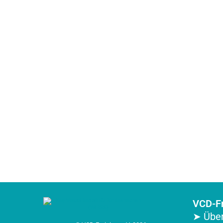
VCD-Fr
➤ Über