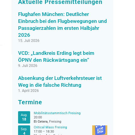
Aktuelle Pressemitteilungen
Flughafen München: Deutlicher
Einbruch bei den Flugbewegungen und
Passagierzahlen im ersten Halbjahr
2026
15. Juli 2026
VCD: „Landkreis Erding legt beim
ÖPNV den Rückwärtsgang ein“
9. Juli 2026
Absenkung der Luftverkehrsteuer ist
Weg in die falsche Richtung
1. April 2026
Termine
Mobilitätsstammtisch Freising
Aug.
20:00
18
Et Cetera
, Freising
Critical Mass Freising
Sep.
17:00
–
18:30
4