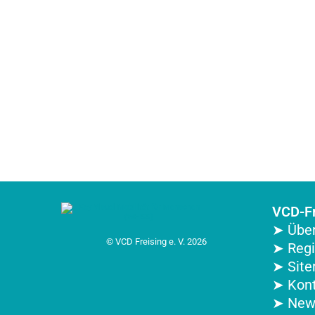
VCD-Fr
➤ Über
© VCD Freising e. V. 2026
➤ Reg
➤ Sit
➤ Kon
➤ New