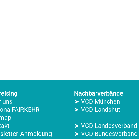
eising
Nachbarverbände
 uns
➤ VCD München
ionalFAIRKEHR
➤ VCD Landshut
emap
takt
➤ VCD Landesverband 
sletter-Anmeldung
➤ VCD Bundesverband