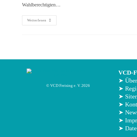
Wahlberechtigten…
Weiterlesen
VCD-Fr
➤ Über
© VCD Freising e. V. 2026
➤ Reg
➤ Site
➤ Kont
➤ News
➤ Imp
➤ Date