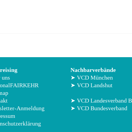
eising
Nachbarverbände
 uns
➤ VCD München
ionalFAIRKEHR
➤ VCD Landshut
map
akt
➤ VCD Landesverband B
letter-Anmeldung
➤ VCD Bundesverband
ressum
nschutzerklärung