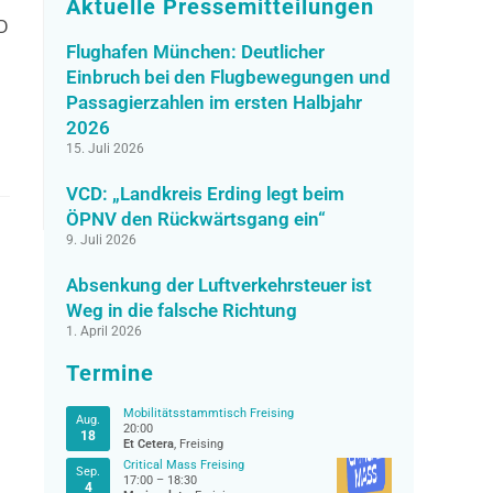
Aktuelle Pressemitteilungen
CD
Flughafen München: Deutlicher
Einbruch bei den Flugbewegungen und
Passagierzahlen im ersten Halbjahr
2026
15. Juli 2026
VCD: „Landkreis Erding legt beim
ÖPNV den Rückwärtsgang ein“
9. Juli 2026
Absenkung der Luftverkehrsteuer ist
Weg in die falsche Richtung
1. April 2026
Termine
Mobilitätsstammtisch Freising
Aug.
20:00
18
Et Cetera
, Freising
Critical Mass Freising
Sep.
17:00
–
18:30
4