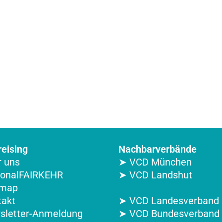
eising
Nachbarverbände
 uns
➤ VCD München
ionalFAIRKEHR
➤ VCD Landshut
emap
takt
➤ VCD Landesverband 
sletter-Anmeldung
➤ VCD Bundesverband