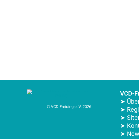
VCD-Fr
➤ Über
© VCD Freising e. V. 2026
➤ Reg
➤ Sit
➤ Kon
➤ New