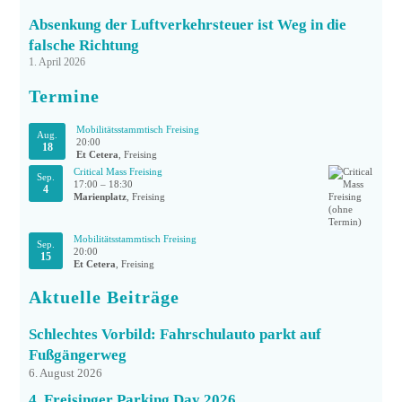
Absenkung der Luftverkehrsteuer ist Weg in die
falsche Richtung
1. April 2026
Termine
Mobilitätsstammtisch Freising
Aug.
20:00
18
Et Cetera
, Freising
Critical Mass Freising
Sep.
17:00
–
18:30
4
Marienplatz
, Freising
Mobilitätsstammtisch Freising
Sep.
20:00
15
Et Cetera
, Freising
Aktuelle Beiträge
Schlechtes Vorbild: Fahrschulauto parkt auf
Fußgängerweg
6. August 2026
4. Freisinger Parking Day 2026