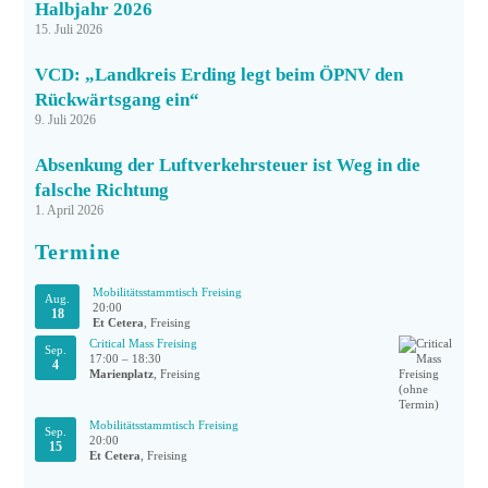
Halbjahr 2026
15. Juli 2026
VCD: „Landkreis Erding legt beim ÖPNV den
Rückwärtsgang ein“
9. Juli 2026
Absenkung der Luftverkehrsteuer ist Weg in die
falsche Richtung
1. April 2026
Termine
Mobilitätsstammtisch Freising
Aug.
20:00
18
Et Cetera
, Freising
Critical Mass Freising
Sep.
17:00
–
18:30
4
Marienplatz
, Freising
Mobilitätsstammtisch Freising
Sep.
20:00
15
Et Cetera
, Freising