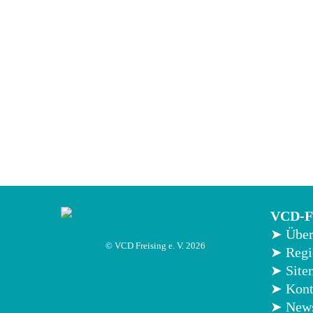
VCD-Fr
➤ Über
© VCD Freising e. V. 2026
➤ Reg
➤ Site
➤ Kont
➤ News