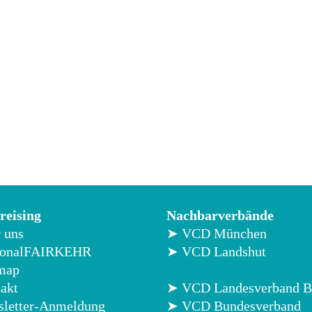
eising
Nachbarverbände
 uns
➤ VCD München
ionalFAIRKEHR
➤ VCD Landshut
map
akt
➤ VCD Landesverband B
letter-Anmeldung
➤ VCD Bundesverband