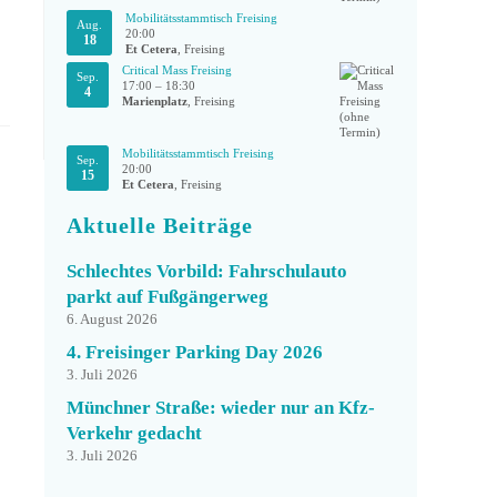
Mobilitätsstammtisch Freising
Aug.
20:00
18
Et Cetera
, Freising
Critical Mass Freising
Sep.
17:00
–
18:30
4
Marienplatz
, Freising
Mobilitätsstammtisch Freising
Sep.
20:00
15
Et Cetera
, Freising
Aktuelle Beiträge
Schlechtes Vorbild: Fahrschulauto
parkt auf Fußgängerweg
6. August 2026
4. Freisinger Parking Day 2026
3. Juli 2026
Münchner Straße: wieder nur an Kfz-
Verkehr gedacht
3. Juli 2026