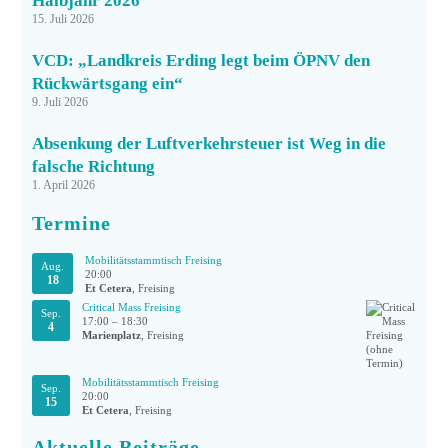
Halbjahr 2026
15. Juli 2026
VCD: „Landkreis Erding legt beim ÖPNV den
Rückwärtsgang ein“
9. Juli 2026
Absenkung der Luftverkehrsteuer ist Weg in die
falsche Richtung
1. April 2026
Termine
Mobilitätsstammtisch Freising
Aug.
20:00
18
Et Cetera
, Freising
Critical Mass Freising
Sep.
17:00
–
18:30
4
Marienplatz
, Freising
Mobilitätsstammtisch Freising
Sep.
20:00
15
Et Cetera
, Freising
Aktuelle Beiträge