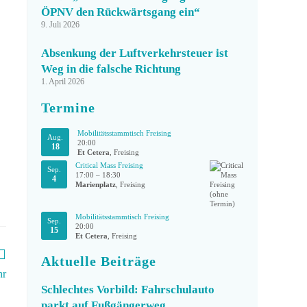
ÖPNV den Rückwärtsgang ein“
9. Juli 2026
Absenkung der Luftverkehrsteuer ist
Weg in die falsche Richtung
1. April 2026
Termine
Mobilitätsstammtisch Freising
Aug.
20:00
18
Et Cetera
, Freising
Critical Mass Freising
Sep.
17:00
–
18:30
4
Marienplatz
, Freising
Mobilitätsstammtisch Freising
Sep.
20:00
15
Et Cetera
, Freising
Aktuelle Beiträge
hr
Schlechtes Vorbild: Fahrschulauto
parkt auf Fußgängerweg