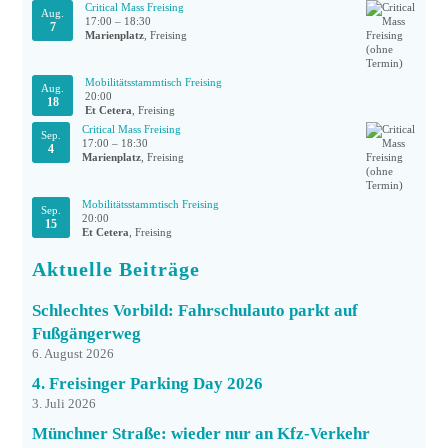
Critical Mass Freising
Aug.
17:00
–
18:30
7
Marienplatz
, Freising
Mobilitätsstammtisch Freising
Aug.
20:00
18
Et Cetera
, Freising
Critical Mass Freising
Sep.
17:00
–
18:30
4
Marienplatz
, Freising
Mobilitätsstammtisch Freising
Sep.
20:00
15
Et Cetera
, Freising
Aktuelle Beiträge
Schlechtes Vorbild: Fahrschulauto parkt auf
Fußgängerweg
6. August 2026
4. Freisinger Parking Day 2026
3. Juli 2026
Münchner Straße: wieder nur an Kfz-Verkehr