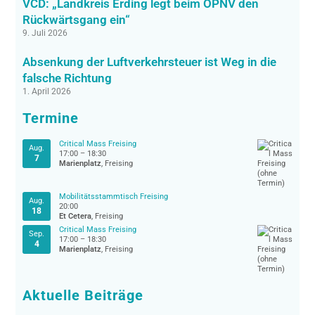
VCD: „Landkreis Erding legt beim ÖPNV den
Rückwärtsgang ein“
9. Juli 2026
Absenkung der Luftverkehrsteuer ist Weg in die
falsche Richtung
1. April 2026
Termine
Critical Mass Freising
Aug.
17:00
–
18:30
7
Marienplatz
, Freising
Mobilitätsstammtisch Freising
Aug.
20:00
18
Et Cetera
, Freising
Critical Mass Freising
Sep.
17:00
–
18:30
4
Marienplatz
, Freising
Aktuelle Beiträge