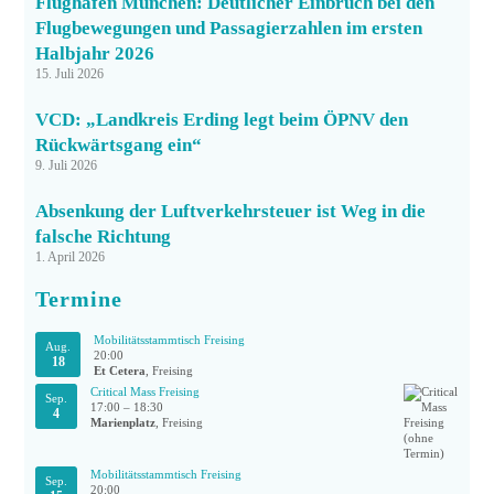
Flughafen München: Deutlicher Einbruch bei den
Flugbewegungen und Passagierzahlen im ersten
Halbjahr 2026
15. Juli 2026
VCD: „Landkreis Erding legt beim ÖPNV den
Rückwärtsgang ein“
9. Juli 2026
Absenkung der Luftverkehrsteuer ist Weg in die
falsche Richtung
1. April 2026
Termine
Mobilitätsstammtisch Freising
Aug.
20:00
18
Et Cetera
, Freising
Critical Mass Freising
Sep.
17:00
–
18:30
4
Marienplatz
, Freising
Mobilitätsstammtisch Freising
Sep.
20:00