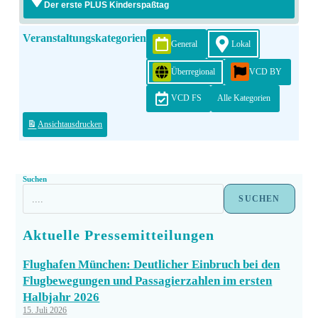
Der erste PLUS Kinderspaßtag
Veranstaltungskategorien
General
Lokal
Überregional
VCD BY
VCD FS
Alle Kategorien
Ansicht
ausdrucken
Suchen
SUCHEN
Aktuelle Pressemitteilungen
Flughafen München: Deutlicher Einbruch bei den
Flugbewegungen und Passagierzahlen im ersten
Halbjahr 2026
15. Juli 2026