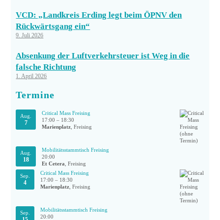
VCD: „Landkreis Erding legt beim ÖPNV den
Rückwärtsgang ein“
9. Juli 2026
Absenkung der Luftverkehrsteuer ist Weg in die
falsche Richtung
1. April 2026
Termine
Critical Mass Freising
Aug.
17:00
–
18:30
7
Marienplatz
, Freising
Mobilitätsstammtisch Freising
Aug.
20:00
18
Et Cetera
, Freising
Critical Mass Freising
Sep.
17:00
–
18:30
4
Marienplatz
, Freising
Mobilitätsstammtisch Freising
Sep.
20:00
15