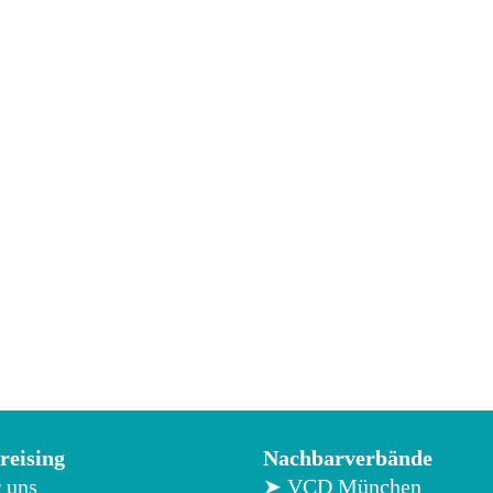
eising
Nachbarverbände
 uns
➤ VCD München