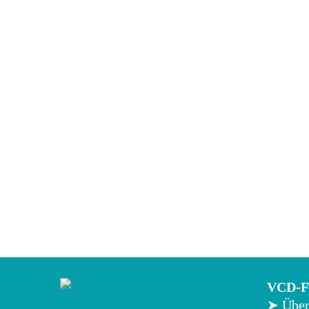
VCD-Fr
➤ Über