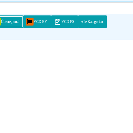
Überregional
VCD BY
VCD FS
Alle Kategorien