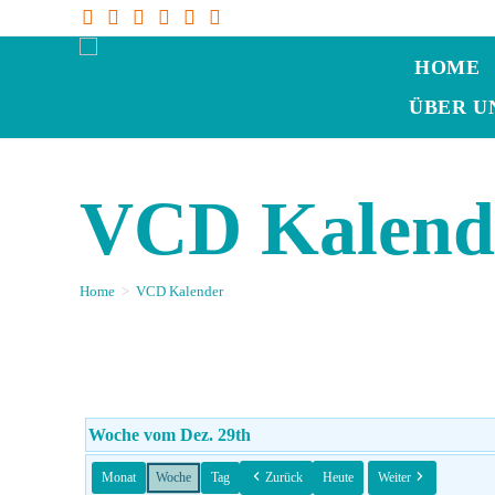
HOME
ÜBER U
VCD Kalend
Home
>
VCD Kalender
Woche vom Dez. 29th
Monat
Woche
Tag
Zurück
Heute
Weiter