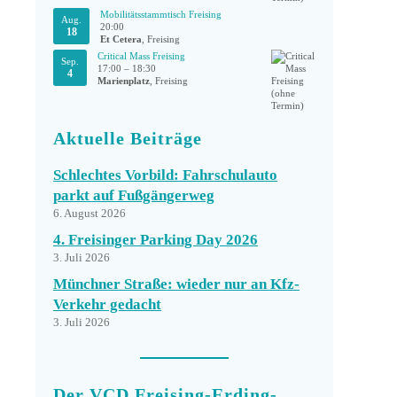
Mobilitätsstammtisch Freising
Aug.
20:00
18
Et Cetera
, Freising
Critical Mass Freising
Sep.
17:00
–
18:30
4
Marienplatz
, Freising
Aktuelle Beiträge
Schlechtes Vorbild: Fahrschulauto
parkt auf Fußgängerweg
6. August 2026
4. Freisinger Parking Day 2026
3. Juli 2026
Münchner Straße: wieder nur an Kfz-
Verkehr gedacht
3. Juli 2026
Der VCD Freising-Erding-