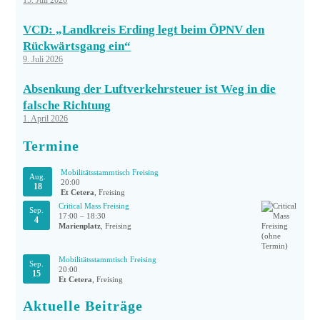
15. Juli 2026
VCD: „Landkreis Erding legt beim ÖPNV den
Rückwärtsgang ein“
9. Juli 2026
Absenkung der Luftverkehrsteuer ist Weg in die
falsche Richtung
1. April 2026
Termine
Mobilitätsstammtisch Freising
Aug.
20:00
18
Et Cetera
, Freising
Critical Mass Freising
Sep.
17:00
–
18:30
4
Marienplatz
, Freising
Mobilitätsstammtisch Freising
Sep.
20:00
15
Et Cetera
, Freising
Aktuelle Beiträge