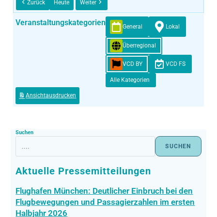
Zurück
Heute
Weiter
Veranstaltungskategorien
General
Lokal
Überregional
VCD BY
VCD FS
Alle Kategorien
Ansicht
ausdrucken
Suchen
SUCHEN
Aktuelle Pressemitteilungen
Flughafen München: Deutlicher Einbruch bei den
Flugbewegungen und Passagierzahlen im ersten
Halbjahr 2026