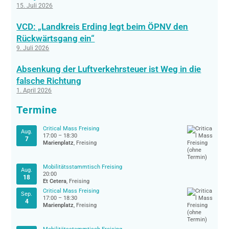
15. Juli 2026
VCD: „Landkreis Erding legt beim ÖPNV den
Rückwärtsgang ein“
9. Juli 2026
Absenkung der Luftverkehrsteuer ist Weg in die
falsche Richtung
1. April 2026
Termine
Critical Mass Freising
Aug.
17:00
–
18:30
7
Marienplatz
, Freising
Mobilitätsstammtisch Freising
Aug.
20:00
18
Et Cetera
, Freising
Critical Mass Freising
Sep.
17:00
–
18:30
4
Marienplatz
, Freising