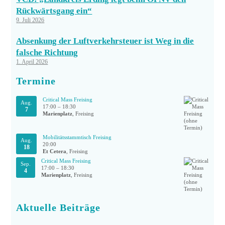
Rückwärtsgang ein“
9. Juli 2026
Absenkung der Luftverkehrsteuer ist Weg in die
falsche Richtung
1. April 2026
Termine
Critical Mass Freising
Aug.
17:00
–
18:30
7
Marienplatz
, Freising
Mobilitätsstammtisch Freising
Aug.
20:00
18
Et Cetera
, Freising
Critical Mass Freising
Sep.
17:00
–
18:30
4
Marienplatz
, Freising
Aktuelle Beiträge