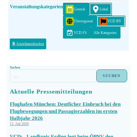
Veranstaltungskategorien
General
Lokal
Überregional
VCD BY
VCD FS
Alle Kategorien
Ansicht
ausdrucken
Suchen
SUCHEN
Aktuelle Pressemitteilungen
Flughafen München: Deutlicher Einbruch bei den
Flugbewegungen und Passagierzahlen im ersten
Halbjahr 2026
15. Juli 2026
VCD: „Landkreis Erding legt beim ÖPNV den