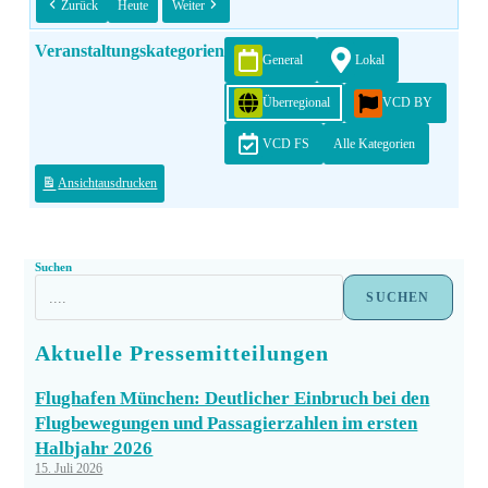
Zurück
Heute
Weiter
Veranstaltungskategorien
General
Lokal
Überregional
VCD BY
VCD FS
Alle Kategorien
Ansicht
ausdrucken
Suchen
SUCHEN
Aktuelle Pressemitteilungen
Flughafen München: Deutlicher Einbruch bei den
Flugbewegungen und Passagierzahlen im ersten
Halbjahr 2026
15. Juli 2026