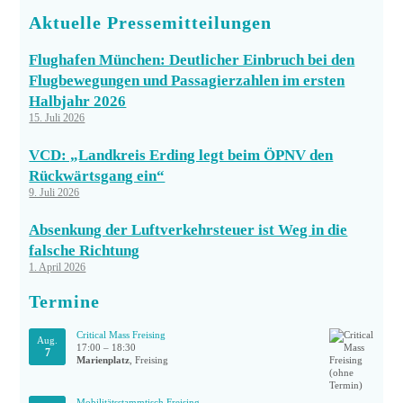
Aktuelle Pressemitteilungen
Flughafen München: Deutlicher Einbruch bei den
Flugbewegungen und Passagierzahlen im ersten
Halbjahr 2026
15. Juli 2026
VCD: „Landkreis Erding legt beim ÖPNV den
Rückwärtsgang ein“
9. Juli 2026
Absenkung der Luftverkehrsteuer ist Weg in die
falsche Richtung
1. April 2026
Termine
Critical Mass Freising
Aug.
17:00
–
18:30
7
Marienplatz
, Freising
Mobilitätsstammtisch Freising