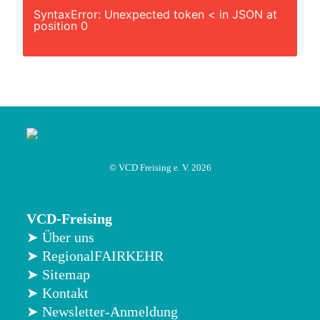
SyntaxError: Unexpected token < in JSON at
position 0
© VCD Freising e. V. 2026
VCD-Freising
➤ Über uns
➤ RegionalFAIRKEHR
➤ Sitemap
➤ Kontakt
➤ Newsletter-Anmeldung