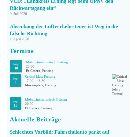
VCD: „Landkreis Erding legt beim ÖPNV den
Rückwärtsgang ein“
9. Juli 2026
Absenkung der Luftverkehrsteuer ist Weg in die
falsche Richtung
1. April 2026
Termine
Mobilitätsstammtisch Freising
Aug.
20:00
18
Et Cetera
, Freising
Critical Mass Freising
Sep.
17:00
–
18:30
4
Marienplatz
, Freising
Mobilitätsstammtisch Freising
Sep.
20:00
15
Et Cetera
, Freising
Aktuelle Beiträge
Schlechtes Vorbild: Fahrschulauto parkt auf