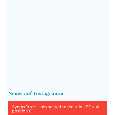
Neues auf Instagramm
SyntaxError: Unexpected token < in JSON at
position 0